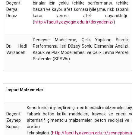
Doçent
binalar için çoklu tehlike performansı, tehlike
Derya
hasarı ve kaybı, afet sonrası iyileşme, risk tabanlı
Deniz
karar verme, afet dayanıklılığı..
(
http://faculty.ozyegin.edu.tr/deryadeniz/
)
Deneysel Modelleme, Çelik Yapıların Sismik
Dr. Hadi
Performansı, İleri Düzey Sonlu Elemanlar Analizi,
Valizadeh
Kabuk ve Plak Modellemesi ve Çelik Levha Perdeli
Sistemler (SPSWs).
İnşaat Malzemeleri
Kendi kendini iyileştiren çimento esaslı malzemeler, biyol
Doçent
tabanlı beton katkı maddeleri, kaynak ve enerji ver
Zeynep
alternatif çimentolu malzemeler, beton reolojisi ve dij
Bundur
üretim
teknolojileri. (
http://faculty.ozyegin.edu.tr/zeynepbasar