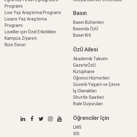
Programı
Basın
Lise Yaz Araştırma Programı
Lisans Yaz Araştırma
Basın Bültenleri
Programı
Basında ÖzÜ
Liseliler için Özel Etkinlikler
Basın Kiti
Kampüs Ziyareti
Bize Sorun
ÖzÜ Ailesi
Akademik Takvim
GazeteÖzÜ
Kütüphane
Öğrenci Hizmetleri
Güvenli Yaşam ve Çevre
İş Olanakları
Shuttle Saatleri
İhale Duyuruları
Öğrenciler İçin
LMS
SIS