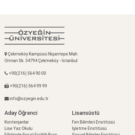
Çekmeköy Kampüsü Nişantepe Mah.
Orman Sk. 34794 Çekmeköy - İstanbul
+90(216) 564 90 00
+90(216) 564 99 99
info@ozyegin.edu.tr
Aday Öğrenci
Lisansüstü
Kontenjanlar
Fen Bilimleri Enstitüsü
Lise Yaz Okulu
İşletme Enstitüsü
Eğitimde Fırsat Eşitliği Burs
Sosyal Bilimler Enstitüsü